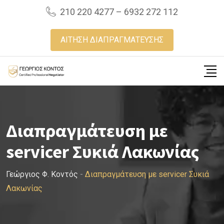
Skip
210 220 4277 – 6932 272 112
to
content
ΑΙΤΗΣΗ ΔΙΑΠΡΑΓΜΑΤΕΥΣΗΣ
Διαπραγμάτευση με
servicer Συκιά Λακωνίας
Γεώργιος Φ. Κοντός
-
Διαπραγμάτευση με servicer Συκιά
Λακωνίας