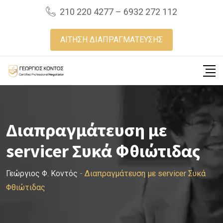
Skip
210 220 4277 – 6932 272 112
to
content
ΑΙΤΗΣΗ ΔΙΑΠΡΑΓΜΑΤΕΥΣΗΣ
Διαπραγμάτευση με
servicer Συκά Φθιώτιδας
Γεώργιος Φ. Κοντός
-
Διαπραγμάτευση με servicer Συκά
Φθιώτιδας