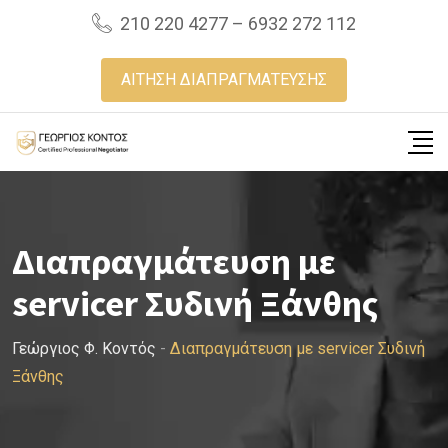
Skip
210 220 4277 – 6932 272 112
to
content
ΑΙΤΗΣΗ ΔΙΑΠΡΑΓΜΑΤΕΥΣΗΣ
Διαπραγμάτευση με
servicer Συδινή Ξάνθης
Γεώργιος Φ. Κοντός
-
Διαπραγμάτευση με servicer Συδινή
Ξάνθης