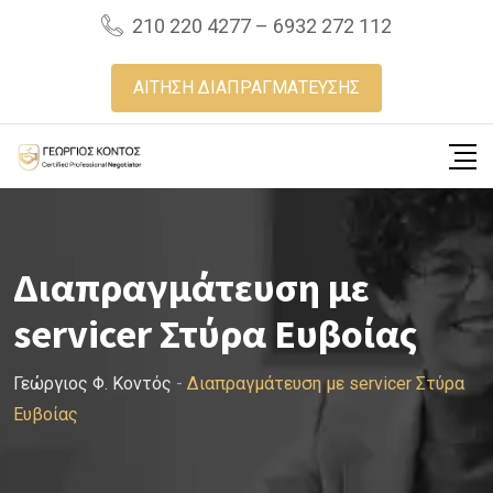
Skip
210 220 4277 – 6932 272 112
to
content
ΑΙΤΗΣΗ ΔΙΑΠΡΑΓΜΑΤΕΥΣΗΣ
Διαπραγμάτευση με
servicer Στύρα Ευβοίας
Γεώργιος Φ. Κοντός
-
Διαπραγμάτευση με servicer Στύρα
Ευβοίας