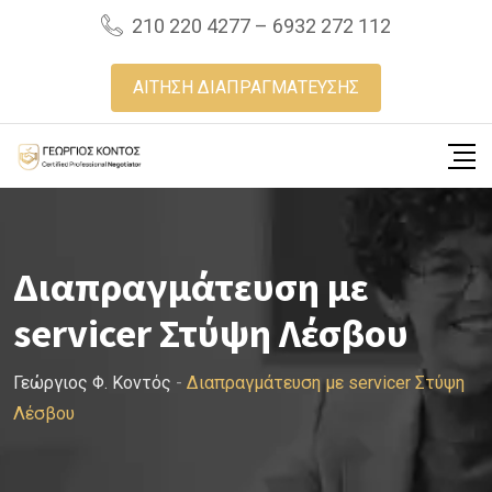
Skip
210 220 4277 – 6932 272 112
to
content
ΑΙΤΗΣΗ ΔΙΑΠΡΑΓΜΑΤΕΥΣΗΣ
Διαπραγμάτευση με
servicer Στύψη Λέσβου
Γεώργιος Φ. Κοντός
-
Διαπραγμάτευση με servicer Στύψη
Λέσβου