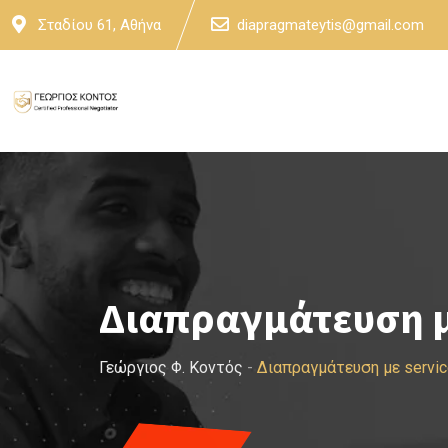
Skip
Σταδίου 61, Αθήνα
diapragmateytis@gmail.com
to
content
Διαπραγμάτευση μ
Γεώργιος Φ. Κοντός
-
Διαπραγμάτευση με servic