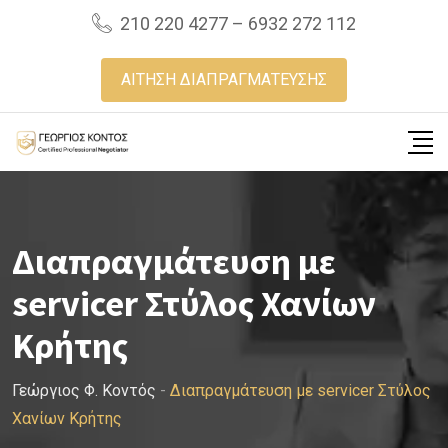
Skip
210 220 4277 – 6932 272 112
to
content
ΑΙΤΗΣΗ ΔΙΑΠΡΑΓΜΑΤΕΥΣΗΣ
Διαπραγμάτευση με
servicer Στύλος Χανίων
Κρήτης
Γεώργιος Φ. Κοντός
-
Διαπραγμάτευση με servicer Στύλος
Χανίων Κρήτης