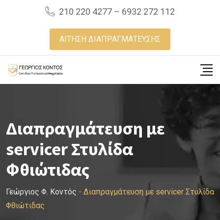
Skip
210 220 4277 – 6932 272 112
to
content
ΑΙΤΗΣΗ ΔΙΑΠΡΑΓΜΑΤΕΥΣΗΣ
Διαπραγμάτευση με
servicer Στυλίδα
Φθιώτιδας
Γεώργιος Φ. Κοντός
-
Διαπραγμάτευση με servicer Στυλίδα
Φθιώτιδας