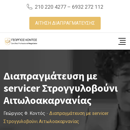
Skip
210 220 4277 – 6932 272 112
to
content
ΑΙΤΗΣΗ ΔΙΑΠΡΑΓΜΑΤΕΥΣΗΣ
Διαπραγμάτευση με
servicer Στρογγυλοβούνι
Αιτωλοακαρνανίας
Γεώργιος Φ. Κοντός
-
Διαπραγμάτευση με servicer
Στρογγυλοβούνι Αιτωλοακαρνανίας