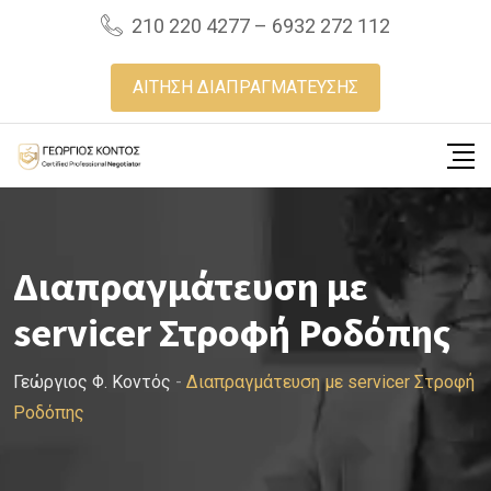
Skip
210 220 4277 – 6932 272 112
to
content
ΑΙΤΗΣΗ ΔΙΑΠΡΑΓΜΑΤΕΥΣΗΣ
Διαπραγμάτευση με
servicer Στροφή Ροδόπης
Γεώργιος Φ. Κοντός
-
Διαπραγμάτευση με servicer Στροφή
Ροδόπης