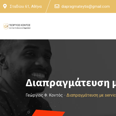
Skip
Σταδίου 61, Αθήνα
diapragmateytis@gmail.com
to
content
Διαπραγμάτευση με
Γεώργιος Φ. Κοντός
-
Διαπραγμάτευση με servic