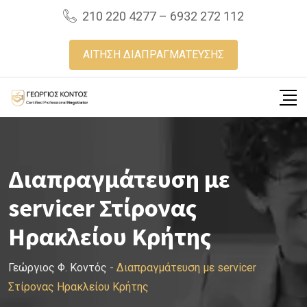
Skip
210 220 4277 – 6932 272 112
to
content
ΑΙΤΗΣΗ ΔΙΑΠΡΑΓΜΑΤΕΥΣΗΣ
Διαπραγμάτευση με
servicer Στίρονας
Ηρακλείου Κρήτης
Γεώργιος Φ. Κοντός
-
Διαπραγμάτευση με servicer
Στίρονας Ηρακλείου Κρήτης