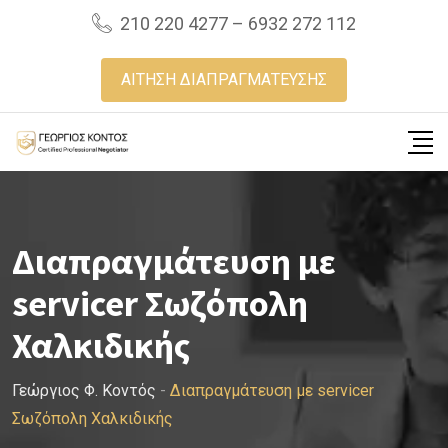
Skip
210 220 4277 – 6932 272 112
to
content
ΑΙΤΗΣΗ ΔΙΑΠΡΑΓΜΑΤΕΥΣΗΣ
Διαπραγμάτευση με
servicer Σωζόπολη
Χαλκιδικής
Γεώργιος Φ. Κοντός
-
Διαπραγμάτευση με servicer
Σωζόπολη Χαλκιδικής