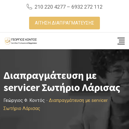
Skip
210 220 4277 – 6932 272 112
to
content
ΑΙΤΗΣΗ ΔΙΑΠΡΑΓΜΑΤΕΥΣΗΣ
Διαπραγμάτευση με
servicer Σωτήριο Λάρισας
Γεώργιος Φ. Κοντός
-
Διαπραγμάτευση με servicer
Σωτήριο Λάρισας