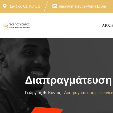
Skip
Σταδίου 61, Αθήνα
diapragmateytis@gmail.com
to
content
ΑΡΧΙ
Διαπραγμάτευση 
Γεώργιος Φ. Κοντός
-
Διαπραγμάτευση με servic