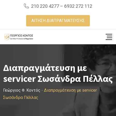
Skip
210 220 4277 – 6932 272 112
to
content
ΑΙΤΗΣΗ ΔΙΑΠΡΑΓΜΑΤΕΥΣΗΣ
Διαπραγμάτευση με
servicer Σωσάνδρα Πέλλας
Γεώργιος Φ. Κοντός
-
Διαπραγμάτευση με servicer
Σωσάνδρα Πέλλας