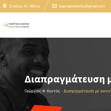
Skip
Σταδίου 61, Αθήνα
diapragmateytis@gmail.com
to
content
Διαπραγμάτευση μ
Γεώργιος Φ. Κοντός
-
Διαπραγμάτευση με servi