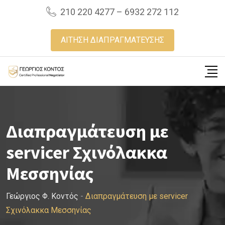
Skip
210 220 4277 – 6932 272 112
to
content
ΑΙΤΗΣΗ ΔΙΑΠΡΑΓΜΑΤΕΥΣΗΣ
Διαπραγμάτευση με
servicer Σχινόλακκα
Μεσσηνίας
Γεώργιος Φ. Κοντός
-
Διαπραγμάτευση με servicer
Σχινόλακκα Μεσσηνίας