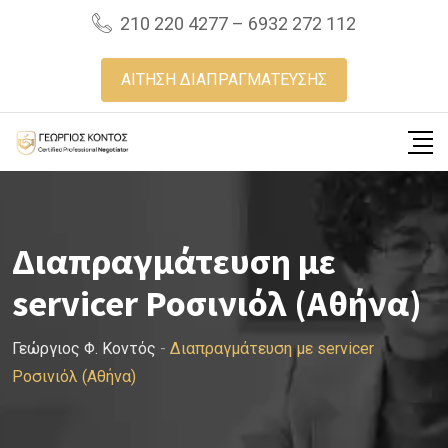
Skip
210 220 4277 – 6932 272 112
to
content
ΑΙΤΗΣΗ ΔΙΑΠΡΑΓΜΑΤΕΥΣΗΣ
Διαπραγμάτευση με
servicer Ροσινιόλ (Αθήνα)
Γεώργιος Φ. Κοντός
-
Διαπραγμάτευση με servicer
Ροσινιόλ (Αθήνα)