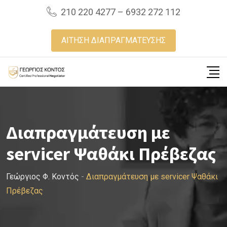
Skip
210 220 4277 – 6932 272 112
to
content
ΑΙΤΗΣΗ ΔΙΑΠΡΑΓΜΑΤΕΥΣΗΣ
Διαπραγμάτευση με
servicer Ψαθάκι Πρέβεζας
Γεώργιος Φ. Κοντός
-
Διαπραγμάτευση με servicer Ψαθάκι
Πρέβεζας