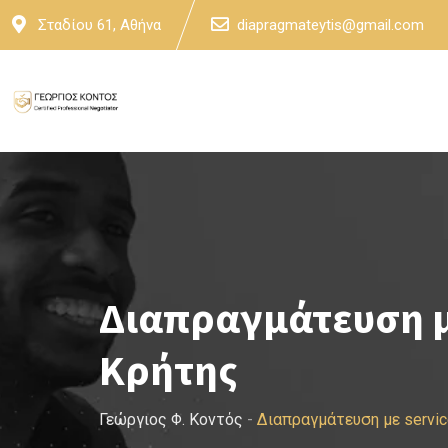
Skip
Σταδίου 61, Αθήνα
diapragmateytis@gmail.com
to
content
Διαπραγμάτευση μ
Κρήτης
Γεώργιος Φ. Κοντός
-
Διαπραγμάτευση με servi