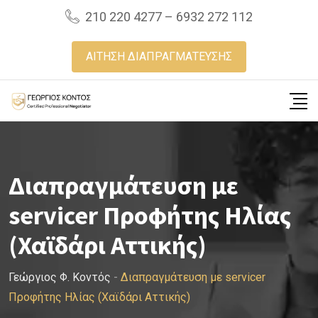
Skip
210 220 4277 – 6932 272 112
to
content
ΑΙΤΗΣΗ ΔΙΑΠΡΑΓΜΑΤΕΥΣΗΣ
Διαπραγμάτευση με
servicer Προφήτης Ηλίας
(Χαϊδάρι Αττικής)
Γεώργιος Φ. Κοντός
-
Διαπραγμάτευση με servicer
Προφήτης Ηλίας (Χαϊδάρι Αττικής)