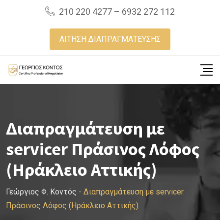
Skip
210 220 4277 – 6932 272 112
to
content
ΑΙΤΗΣΗ ΔΙΑΠΡΑΓΜΑΤΕΥΣΗΣ
Διαπραγμάτευση με
servicer Πράσινος Λόφος
(Ηράκλειο Αττικής)
Γεώργιος Φ. Κοντός
-
Διαπραγμάτευση με servicer
Πράσινος Λόφος (Ηράκλειο Αττικής)