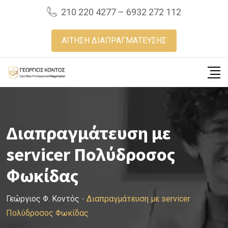
Skip
210 220 4277 – 6932 272 112
to
content
ΑΙΤΗΣΗ ΔΙΑΠΡΑΓΜΑΤΕΥΣΗΣ
Διαπραγμάτευση με
servicer Πολύδροσος
Φωκίδας
Γεώργιος Φ. Κοντός
-
Διαπραγμάτευση με servicer
Πολύδροσος Φωκίδας