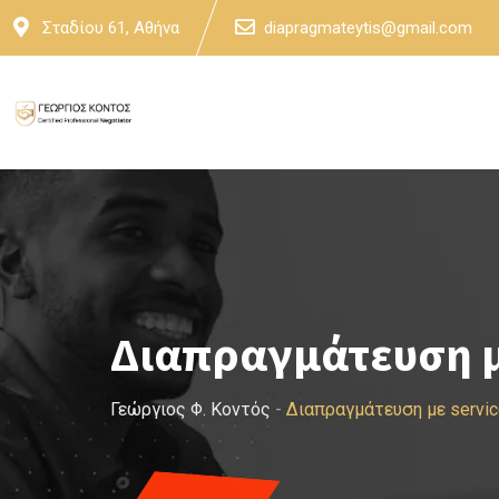
Skip
Σταδίου 61, Αθήνα
diapragmateytis@gmail.com
to
content
Διαπραγμάτευση μ
Γεώργιος Φ. Κοντός
-
Διαπραγμάτευση με servi