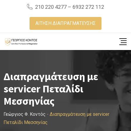
Skip
210 220 4277 – 6932 272 112
to
content
ΑΙΤΗΣΗ ΔΙΑΠΡΑΓΜΑΤΕΥΣΗΣ
Διαπραγμάτευση με
servicer Πεταλίδι
Μεσσηνίας
Γεώργιος Φ. Κοντός
-
Διαπραγμάτευση με servicer
Πεταλίδι Μεσσηνίας