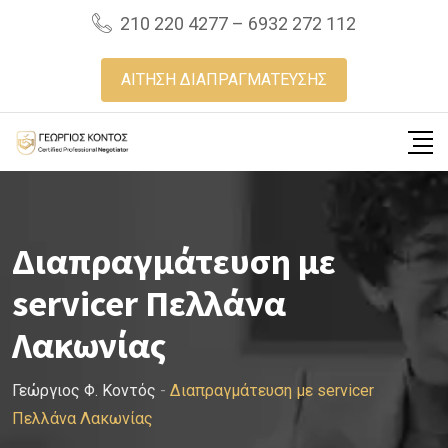
Skip
210 220 4277 – 6932 272 112
to
content
ΑΙΤΗΣΗ ΔΙΑΠΡΑΓΜΑΤΕΥΣΗΣ
Διαπραγμάτευση με
servicer Πελλάνα
Λακωνίας
Γεώργιος Φ. Κοντός
-
Διαπραγμάτευση με servicer
Πελλάνα Λακωνίας