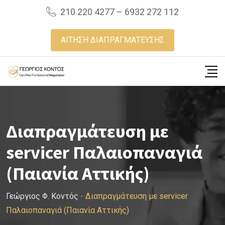
Skip
210 220 4277 – 6932 272 112
to
content
ΑΙΤΗΣΗ ΔΙΑΠΡΑΓΜΑΤΕΥΣΗΣ
Διαπραγμάτευση με
servicer Παλαιοπαναγιά
(Παιανία Αττικής)
Γεώργιος Φ. Κοντός
-
Διαπραγμάτευση με servicer
Παλαιοπαναγιά (Παιανία Αττικής)