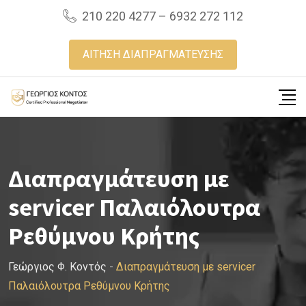
Skip
210 220 4277 – 6932 272 112
to
content
ΑΙΤΗΣΗ ΔΙΑΠΡΑΓΜΑΤΕΥΣΗΣ
Διαπραγμάτευση με
servicer Παλαιόλουτρα
Ρεθύμνου Κρήτης
Γεώργιος Φ. Κοντός
-
Διαπραγμάτευση με servicer
Παλαιόλουτρα Ρεθύμνου Κρήτης