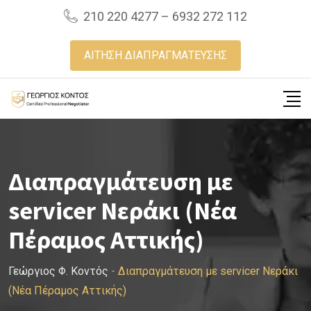
Skip
210 220 4277 – 6932 272 112
to
content
ΑΙΤΗΣΗ ΔΙΑΠΡΑΓΜΑΤΕΥΣΗΣ
Διαπραγμάτευση με
servicer Νεράκι (Νέα
Πέραμος Αττικής)
Γεώργιος Φ. Κοντός
-
Διαπραγμάτευση με servicer Νεράκι
(Νέα Πέραμος Αττικής)