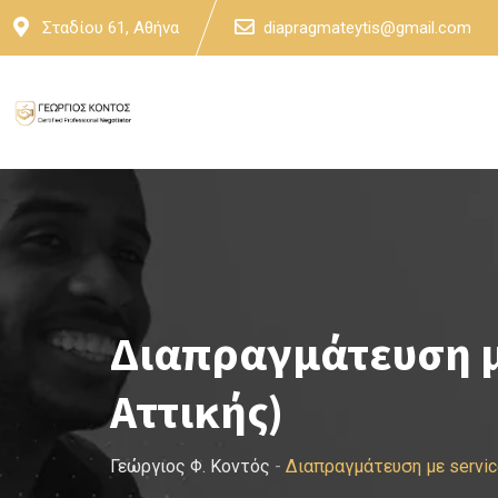
Skip
Σταδίου 61, Αθήνα
diapragmateytis@gmail.com
to
content
Διαπραγμάτευση μ
Αττικής)
Γεώργιος Φ. Κοντός
-
Διαπραγμάτευση με servi