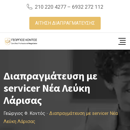
Skip
210 220 4277 – 6932 272 112
to
content
ΑΙΤΗΣΗ ΔΙΑΠΡΑΓΜΑΤΕΥΣΗΣ
Διαπραγμάτευση με
servicer Νέα Λεύκη
Λάρισας
Γεώργιος Φ. Κοντός
-
Διαπραγμάτευση με servicer Νέα
Λεύκη Λάρισας