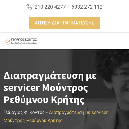
Skip
210 220 4277 – 6932 272 112
to
content
ΑΙΤΗΣΗ ΔΙΑΠΡΑΓΜΑΤΕΥΣΗΣ
Διαπραγμάτευση με
servicer Μούντρος
Ρεθύμνου Κρήτης
Γεώργιος Φ. Κοντός
-
Διαπραγμάτευση με servicer
Μούντρος Ρεθύμνου Κρήτης