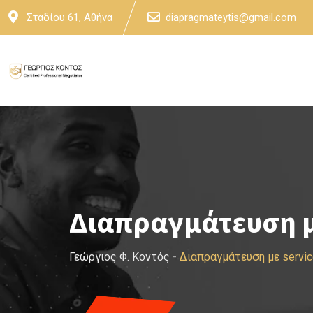
Skip
Σταδίου 61, Αθήνα
diapragmateytis@gmail.com
to
content
Διαπραγμάτευση μ
Γεώργιος Φ. Κοντός
-
Διαπραγμάτευση με servi