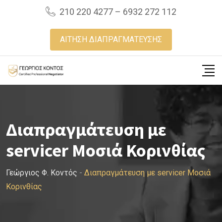
Skip
210 220 4277 – 6932 272 112
to
content
ΑΙΤΗΣΗ ΔΙΑΠΡΑΓΜΑΤΕΥΣΗΣ
Διαπραγμάτευση με
servicer Μοσιά Κορινθίας
Γεώργιος Φ. Κοντός
-
Διαπραγμάτευση με servicer Μοσιά
Κορινθίας