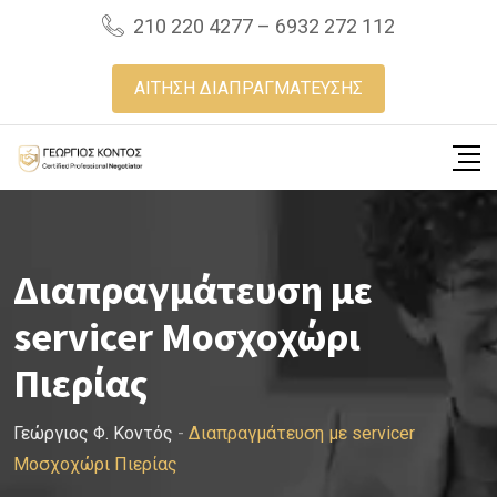
Skip
210 220 4277 – 6932 272 112
to
content
ΑΙΤΗΣΗ ΔΙΑΠΡΑΓΜΑΤΕΥΣΗΣ
Διαπραγμάτευση με
servicer Μοσχοχώρι
Πιερίας
Γεώργιος Φ. Κοντός
-
Διαπραγμάτευση με servicer
Μοσχοχώρι Πιερίας