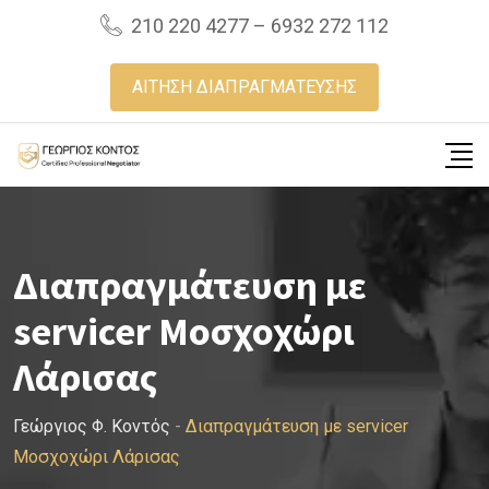
Skip
210 220 4277 – 6932 272 112
to
content
ΑΙΤΗΣΗ ΔΙΑΠΡΑΓΜΑΤΕΥΣΗΣ
Διαπραγμάτευση με
servicer Μοσχοχώρι
Λάρισας
Γεώργιος Φ. Κοντός
-
Διαπραγμάτευση με servicer
Μοσχοχώρι Λάρισας