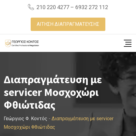
Skip
210 220 4277 – 6932 272 112
to
content
ΑΙΤΗΣΗ ΔΙΑΠΡΑΓΜΑΤΕΥΣΗΣ
Διαπραγμάτευση με
servicer Μοσχοχώρι
Φθιώτιδας
Γεώργιος Φ. Κοντός
-
Διαπραγμάτευση με servicer
Μοσχοχώρι Φθιώτιδας