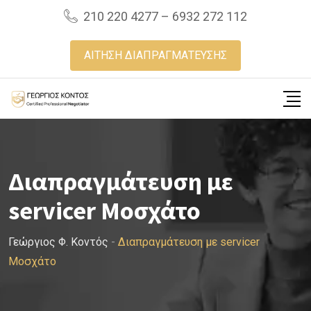
Skip
210 220 4277 – 6932 272 112
to
content
ΑΙΤΗΣΗ ΔΙΑΠΡΑΓΜΑΤΕΥΣΗΣ
Διαπραγμάτευση με
servicer Μοσχάτο
Γεώργιος Φ. Κοντός
-
Διαπραγμάτευση με servicer
Μοσχάτο