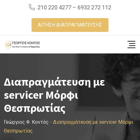
Skip
210 220 4277 – 6932 272 112
to
content
ΑΙΤΗΣΗ ΔΙΑΠΡΑΓΜΑΤΕΥΣΗΣ
Διαπραγμάτευση με
servicer Μόρφι
Θεσπρωτίας
Γεώργιος Φ. Κοντός
-
Διαπραγμάτευση με servicer Μόρφι
Θεσπρωτίας