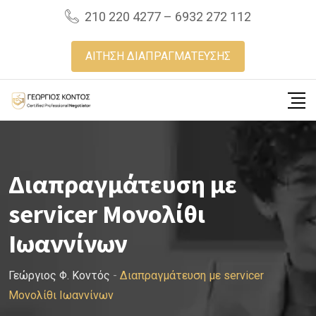
Skip
210 220 4277 – 6932 272 112
to
content
ΑΙΤΗΣΗ ΔΙΑΠΡΑΓΜΑΤΕΥΣΗΣ
Διαπραγμάτευση με
servicer Μονολίθι
Ιωαννίνων
Γεώργιος Φ. Κοντός
-
Διαπραγμάτευση με servicer
Μονολίθι Ιωαννίνων