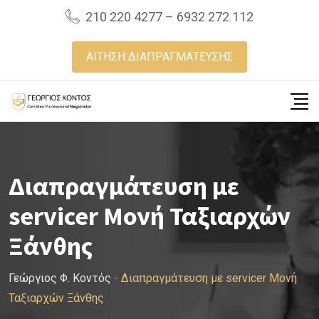
Skip
210 220 4277 – 6932 272 112
to
content
ΑΙΤΗΣΗ ΔΙΑΠΡΑΓΜΑΤΕΥΣΗΣ
Διαπραγμάτευση με
servicer Μονή Ταξιαρχών
Ξάνθης
Γεώργιος Φ. Κοντός
-
Διαπραγμάτευση με servicer Μονή
Ταξιαρχών Ξάνθης