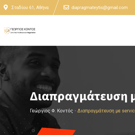
Skip
Σταδίου 61, Αθήνα
diapragmateytis@gmail.com
to
content
Διαπραγμάτευση μ
Γεώργιος Φ. Κοντός
-
Διαπραγμάτευση με servi