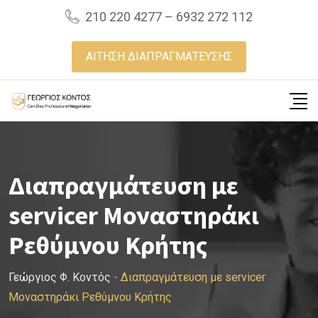
Skip
210 220 4277 – 6932 272 112
to
content
ΑΙΤΗΣΗ ΔΙΑΠΡΑΓΜΑΤΕΥΣΗΣ
Διαπραγμάτευση με
servicer Μοναστηράκι
Ρεθύμνου Κρήτης
Γεώργιος Φ. Κοντός
-
Διαπραγμάτευση με servicer
Μοναστηράκι Ρεθύμνου Κρήτης