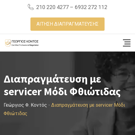
Skip
210 220 4277 – 6932 272 112
to
content
ΑΙΤΗΣΗ ΔΙΑΠΡΑΓΜΑΤΕΥΣΗΣ
Διαπραγμάτευση με
servicer Μόδι Φθιώτιδας
Γεώργιος Φ. Κοντός
-
Διαπραγμάτευση με servicer Μόδι
Φθιώτιδας