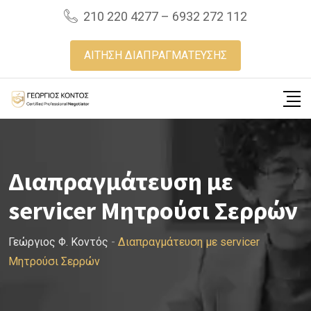
Skip
210 220 4277 – 6932 272 112
to
content
ΑΙΤΗΣΗ ΔΙΑΠΡΑΓΜΑΤΕΥΣΗΣ
Διαπραγμάτευση με
servicer Μητρούσι Σερρών
Γεώργιος Φ. Κοντός
-
Διαπραγμάτευση με servicer
Μητρούσι Σερρών