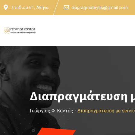
Skip
Σταδίου 61, Αθήνα
diapragmateytis@gmail.com
to
content
Διαπραγμάτευση με
Γεώργιος Φ. Κοντός
-
Διαπραγμάτευση με servi