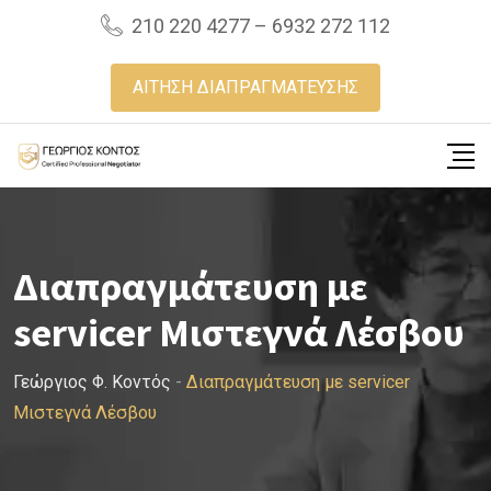
Skip
210 220 4277 – 6932 272 112
to
content
ΑΙΤΗΣΗ ΔΙΑΠΡΑΓΜΑΤΕΥΣΗΣ
Διαπραγμάτευση με
servicer Μιστεγνά Λέσβου
Γεώργιος Φ. Κοντός
-
Διαπραγμάτευση με servicer
Μιστεγνά Λέσβου