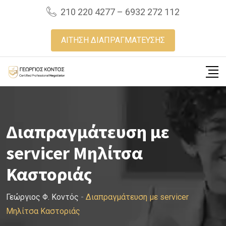
Skip
210 220 4277 – 6932 272 112
to
content
ΑΙΤΗΣΗ ΔΙΑΠΡΑΓΜΑΤΕΥΣΗΣ
Διαπραγμάτευση με
servicer Μηλίτσα
Καστοριάς
Γεώργιος Φ. Κοντός
-
Διαπραγμάτευση με servicer
Μηλίτσα Καστοριάς