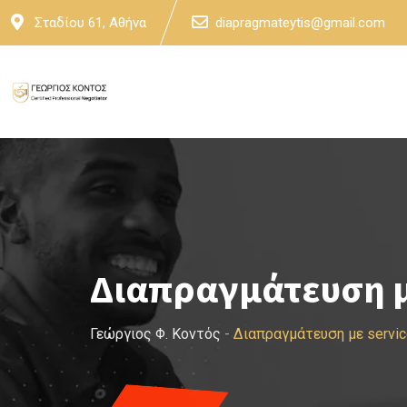
Skip
Σταδίου 61, Αθήνα
diapragmateytis@gmail.com
to
content
Διαπραγμάτευση μ
Γεώργιος Φ. Κοντός
-
Διαπραγμάτευση με servi